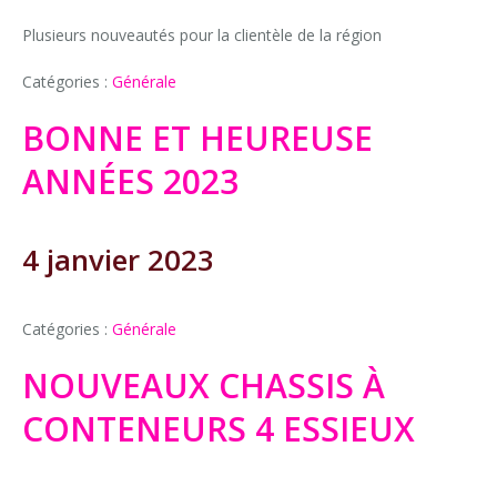
Plusieurs nouveautés pour la clientèle de la région
Déménagement local
Location d'accessoires pour auto
Équipements à vendre
Documents
Catégories :
Générale
Emballage déménagement
Location de remorque
BONNE ET HEUREUSE
Équipement pour déménager (diable, couvertes, etc.)
Location de conteneur
ANNÉES 2023
4 janvier 2023
Catégories :
Générale
NOUVEAUX CHASSIS À
CONTENEURS 4 ESSIEUX